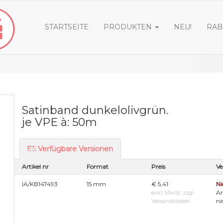
STARTSEITE
PRODUKTEN
NEU!
RAB
Satinband dunkelolivgrün.
je VPE à: 50m
Verfügbare Versionen
Artikel nr
Format
Preis
Ve
IA/KB147493
15 mm
€ 5,41
Ni
Ar
exkl. MwSt. zzgl
ni
Versandkosten