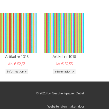
Artikel nr 1016
Artikel nr 1016
Ab
€ 52,53
Ab
€ 52,53
Information
Information
© 2023 by Geschenkpapier Outlet
Website laten maken
door