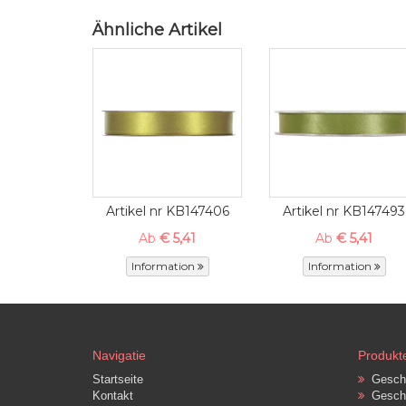
Ähnliche Artikel
Artikel nr KB147406
Artikel nr KB147493
Ab
€ 5,41
Ab
€ 5,41
Information
Information
Navigatie
Produkt
Startseite
Gesche
Kontakt
Gesche