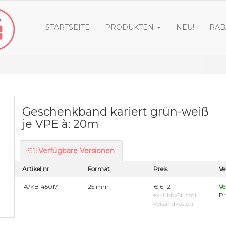
STARTSEITE
PRODUKTEN
NEU!
RAB
Geschenkband kariert grün-weiß
je VPE à: 20m
Verfügbare Versionen
Artikel nr
Format
Preis
Ve
IA/KB145017
25 mm
€ 6,12
Ve
Pr
exkl. MwSt. zzgl
Versandkosten