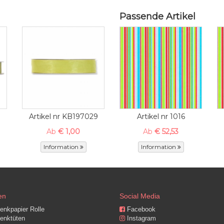
Passende Artikel
Artikel nr KB197029
Artikel nr 1016
Ab
€ 1,00
Ab
€ 52,53
Information
Information
en
Social Media
nkpapier Rolle
Facebook
nktüten
Instagram