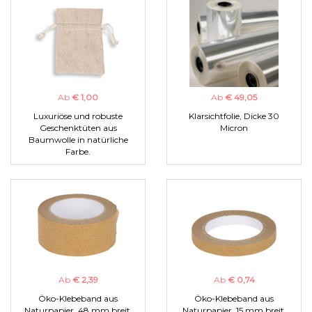
Ab
€ 1,00
Ab
€ 49,05
Luxuriöse und robuste
Klarsichtfolie, Dicke 30
Geschenktüten aus
Micron
Baumwolle in natürliche
Farbe.
Ab
€ 2,39
Ab
€ 0,74
Öko-Klebeband aus
Öko-Klebeband aus
Naturpapier, 48 mm breit.
Naturpapier, 15 mm breit.