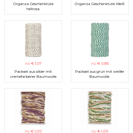
Organza Geschenktüte
Organza Geschenktüte Weiß.
hellrosa.
Ab
€ 1,07
Ab
€ 0,85
Packseil aus silber mit
Packseil aus grün mit weißer
cremefarbener Baumwolle
Baumwolle.
Ab
€ 1,00
Ab
€ 1,00