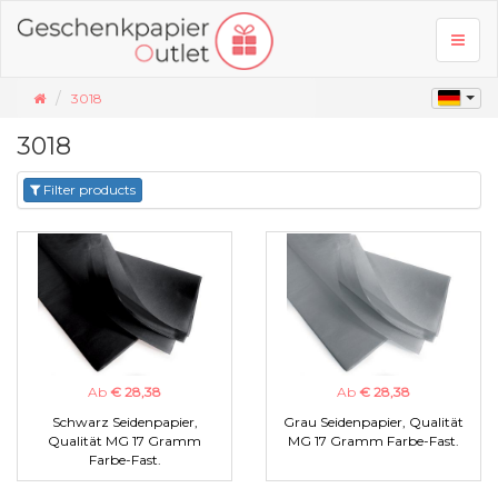
Toggl
naviga
3018
3018
Filter products
Ab
€ 28,38
Ab
€ 28,38
Schwarz Seidenpapier,
Grau Seidenpapier, Qualität
Qualität MG 17 Gramm
MG 17 Gramm Farbe-Fast.
Farbe-Fast.