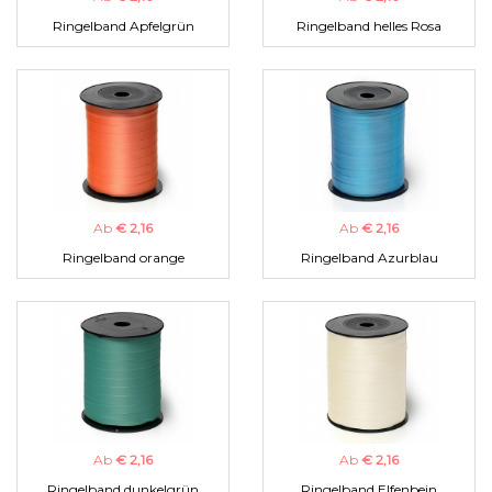
Ringelband Apfelgrün
Ringelband helles Rosa
Ab
€ 2,16
Ab
€ 2,16
Ringelband orange
Ringelband Azurblau
Ab
€ 2,16
Ab
€ 2,16
Ringelband dunkelgrün
Ringelband Elfenbein