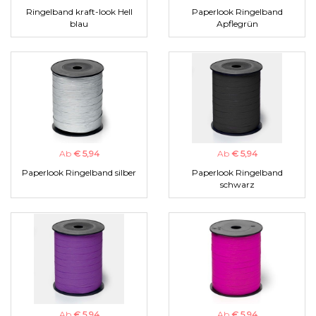
Ringelband kraft-look Hell
Paperlook Ringelband
blau
Apflegrün
Ab
€ 5,94
Ab
€ 5,94
Paperlook Ringelband silber
Paperlook Ringelband
schwarz
Ab
€ 5,94
Ab
€ 5,94