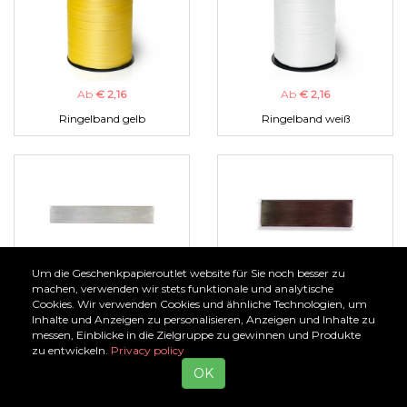
Ab
€ 2,16
Ab
€ 2,16
Ringelband gelb
Ringelband weiß
Um die Geschenkpapieroutlet website für Sie noch besser zu
Ab
€ 1,00
Ab
€ 1,00
machen, verwenden wir stets funktionale und analytische
Cookies. Wir verwenden Cookies und ähnliche Technologien, um
Organzaband silber
Organzaband braun
Inhalte und Anzeigen zu personalisieren, Anzeigen und Inhalte zu
messen, Einblicke in die Zielgruppe zu gewinnen und Produkte
zu entwickeln.
Privacy policy
OK