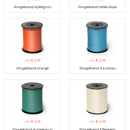
Ringelband Apfelgrün
Ringelband helles Rosa
Ab
€ 2,16
Ab
€ 2,16
Ringelband orange
Ringelband Azurblau
Ab
€ 2,16
Ab
€ 2,16
Ringelband dunkelgrün
Ringelband Elfenbein