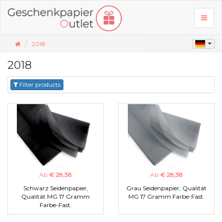
Toggl
naviga
2018
2018
Filter products
Ab
€ 28,38
Ab
€ 28,38
Schwarz Seidenpapier,
Grau Seidenpapier, Qualität
Qualität MG 17 Gramm
MG 17 Gramm Farbe-Fast.
Farbe-Fast.