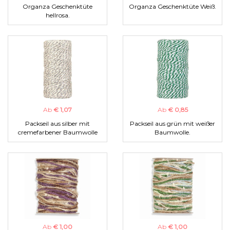
Organza Geschenktüte
Organza Geschenktüte Weiß.
hellrosa.
Ab
€ 1,07
Ab
€ 0,85
Packseil aus silber mit
Packseil aus grün mit weißer
cremefarbener Baumwolle
Baumwolle.
Ab
€ 1,00
Ab
€ 1,00