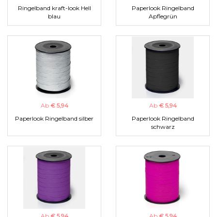
Ringelband kraft-look Hell
Paperlook Ringelband
blau
Apflegrün
Ab
€ 5,94
Ab
€ 5,94
Paperlook Ringelband silber
Paperlook Ringelband
schwarz
Ab
€ 5,94
Ab
€ 5,94