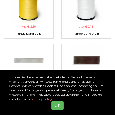
Ab
€ 2,16
Ab
€ 2,16
Ringelband gelb
Ringelband weiß
Um die Geschenkpapieroutlet website für Sie noch besser zu
Ab
€ 1,00
Ab
€ 1,00
machen, verwenden wir stets funktionale und analytische
Cookies. Wir verwenden Cookies und ähnliche Technologien, um
Organzaband silber
Organzaband braun
Inhalte und Anzeigen zu personalisieren, Anzeigen und Inhalte zu
messen, Einblicke in die Zielgruppe zu gewinnen und Produkte
zu entwickeln.
Privacy policy
OK