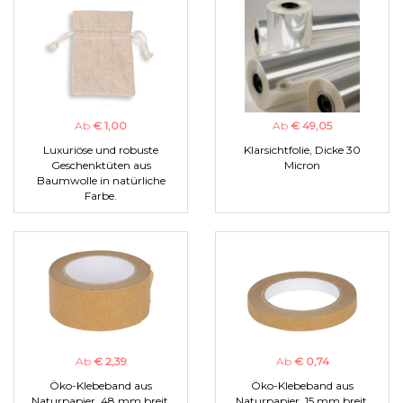
Ab
€ 1,00
Ab
€ 49,05
Luxuriöse und robuste
Klarsichtfolie, Dicke 30
Geschenktüten aus
Micron
Baumwolle in natürliche
Farbe.
Ab
€ 2,39
Ab
€ 0,74
Öko-Klebeband aus
Öko-Klebeband aus
Naturpapier, 48 mm breit.
Naturpapier, 15 mm breit.