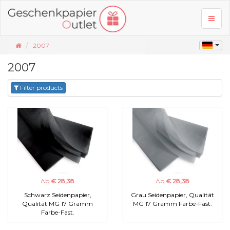
Toggl
naviga
2007
2007
Filter products
Ab
€ 28,38
Ab
€ 28,38
Schwarz Seidenpapier,
Grau Seidenpapier, Qualität
Qualität MG 17 Gramm
MG 17 Gramm Farbe-Fast.
Farbe-Fast.