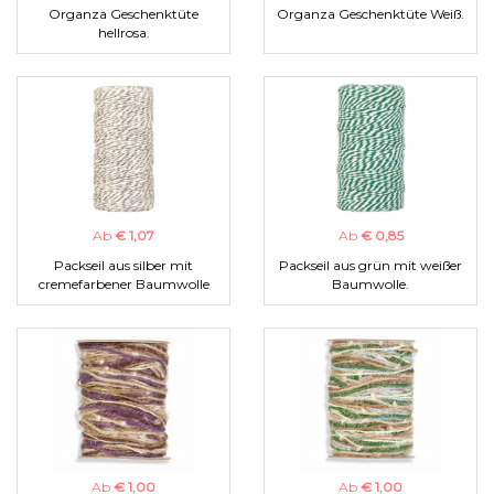
Organza Geschenktüte
Organza Geschenktüte Weiß.
hellrosa.
Ab
€ 1,07
Ab
€ 0,85
Packseil aus silber mit
Packseil aus grün mit weißer
cremefarbener Baumwolle
Baumwolle.
Ab
€ 1,00
Ab
€ 1,00