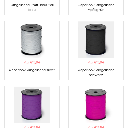
Ringelband kraft-look Hell
Paperlook Ringelband
blau
Apflegrün
Ab
€ 5,94
Ab
€ 5,94
Paperlook Ringelband silber
Paperlook Ringelband
schwarz
Ab
€ 5,94
Ab
€ 5,94