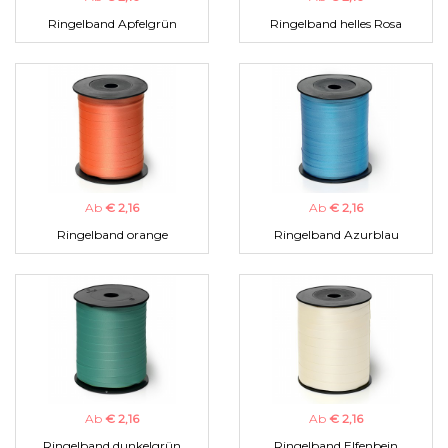
Ringelband Apfelgrün
Ringelband helles Rosa
Ab
€ 2,16
Ab
€ 2,16
Ringelband orange
Ringelband Azurblau
Ab
€ 2,16
Ab
€ 2,16
Ringelband dunkelgrün
Ringelband Elfenbein