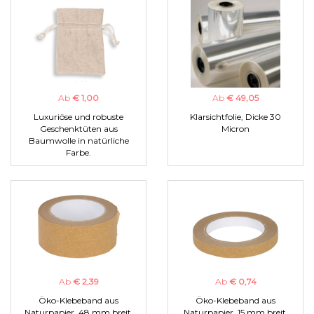
Ab
€ 1,00
Ab
€ 49,05
Luxuriöse und robuste
Klarsichtfolie, Dicke 30
Geschenktüten aus
Micron
Baumwolle in natürliche
Farbe.
Ab
€ 2,39
Ab
€ 0,74
Öko-Klebeband aus
Öko-Klebeband aus
Naturpapier, 48 mm breit.
Naturpapier, 15 mm breit.