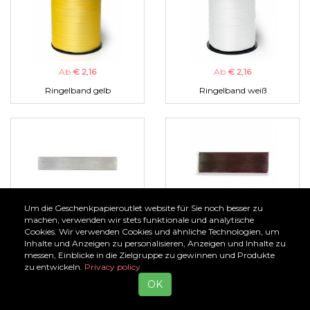
Ab
€ 2,16
Ab
€ 2,16
Ringelband gelb
Ringelband weiß
Um die Geschenkpapieroutlet website für Sie noch besser zu
Ab
€ 1,00
Ab
€ 1,00
machen, verwenden wir stets funktionale und analytische
Cookies. Wir verwenden Cookies und ähnliche Technologien, um
Organzaband silber
Organzaband braun
Inhalte und Anzeigen zu personalisieren, Anzeigen und Inhalte zu
messen, Einblicke in die Zielgruppe zu gewinnen und Produkte
zu entwickeln.
Privacy policy
OK