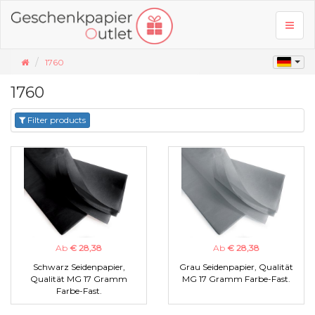
Toggl
naviga
1760
1760
Filter products
Ab
€ 28,38
Ab
€ 28,38
Schwarz Seidenpapier,
Grau Seidenpapier, Qualität
Qualität MG 17 Gramm
MG 17 Gramm Farbe-Fast.
Farbe-Fast.