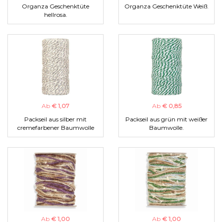
Organza Geschenktüte
Organza Geschenktüte Weiß.
hellrosa.
Ab
€ 1,07
Ab
€ 0,85
Packseil aus silber mit
Packseil aus grün mit weißer
cremefarbener Baumwolle
Baumwolle.
Ab
€ 1,00
Ab
€ 1,00