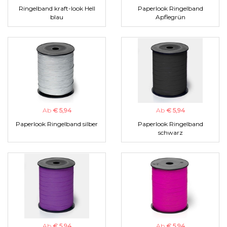
Ringelband kraft-look Hell
Paperlook Ringelband
blau
Apflegrün
Ab
€ 5,94
Ab
€ 5,94
Paperlook Ringelband silber
Paperlook Ringelband
schwarz
Ab
€ 5,94
Ab
€ 5,94