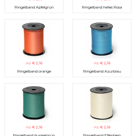
Ringelband Apfelgrün
Ringelband helles Rosa
Ab
€ 2,16
Ab
€ 2,16
Ringelband orange
Ringelband Azurblau
Ab
€ 2,16
Ab
€ 2,16
Ringelband dunkelgrün
Ringelband Elfenbein