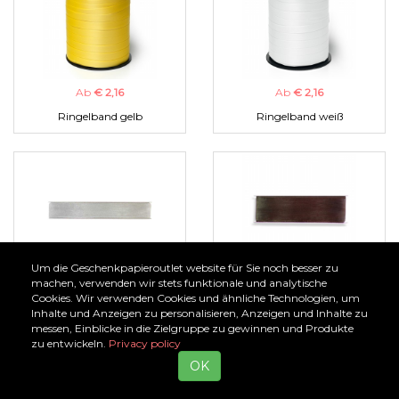
Ab
€ 2,16
Ab
€ 2,16
Ringelband gelb
Ringelband weiß
Um die Geschenkpapieroutlet website für Sie noch besser zu
Ab
€ 1,00
Ab
€ 1,00
machen, verwenden wir stets funktionale und analytische
Cookies. Wir verwenden Cookies und ähnliche Technologien, um
Organzaband silber
Organzaband braun
Inhalte und Anzeigen zu personalisieren, Anzeigen und Inhalte zu
messen, Einblicke in die Zielgruppe zu gewinnen und Produkte
zu entwickeln.
Privacy policy
OK