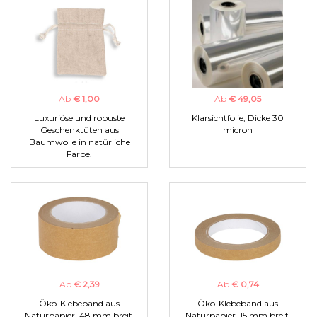
Ab
€ 1,00
Ab
€ 49,05
Luxuriöse und robuste
Klarsichtfolie, Dicke 30
Geschenktüten aus
micron
Baumwolle in natürliche
Farbe.
Ab
€ 2,39
Ab
€ 0,74
Öko-Klebeband aus
Öko-Klebeband aus
Naturpapier, 48 mm breit.
Naturpapier, 15 mm breit.