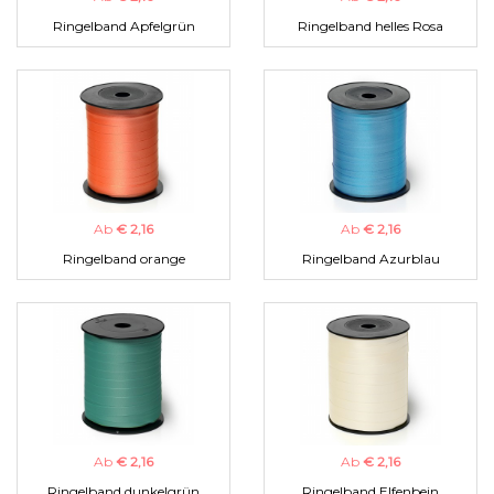
Ringelband Apfelgrün
Ringelband helles Rosa
Ab
€ 2,16
Ab
€ 2,16
Ringelband orange
Ringelband Azurblau
Ab
€ 2,16
Ab
€ 2,16
Ringelband dunkelgrün
Ringelband Elfenbein