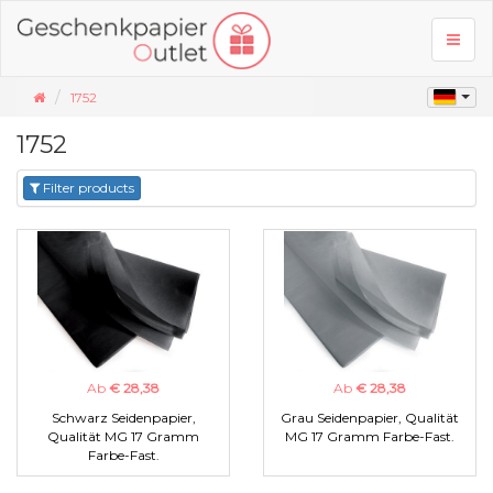
Toggl
naviga
1752
1752
Filter products
Ab
€ 28,38
Ab
€ 28,38
Schwarz Seidenpapier,
Grau Seidenpapier, Qualität
Qualität MG 17 Gramm
MG 17 Gramm Farbe-Fast.
Farbe-Fast.