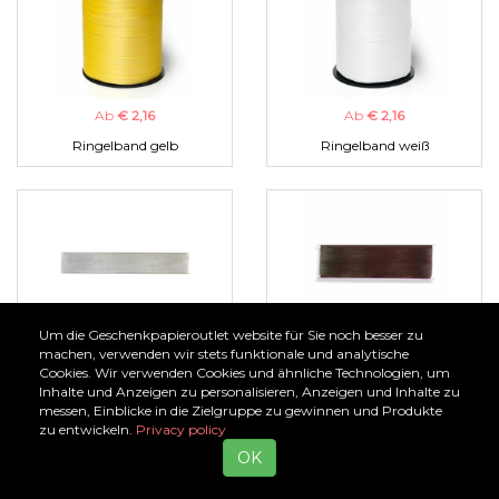
Ab
€ 2,16
Ab
€ 2,16
Ringelband gelb
Ringelband weiß
Um die Geschenkpapieroutlet website für Sie noch besser zu
Ab
€ 1,00
Ab
€ 1,00
machen, verwenden wir stets funktionale und analytische
Cookies. Wir verwenden Cookies und ähnliche Technologien, um
Organzaband silber
Organzaband braun
Inhalte und Anzeigen zu personalisieren, Anzeigen und Inhalte zu
messen, Einblicke in die Zielgruppe zu gewinnen und Produkte
zu entwickeln.
Privacy policy
OK