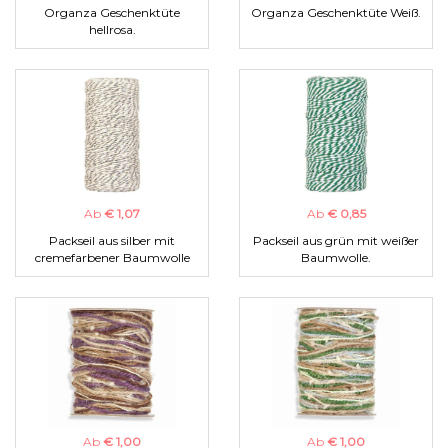
Organza Geschenktüte
Organza Geschenktüte Weiß.
hellrosa.
Ab
€ 1,07
Ab
€ 0,85
Packseil aus silber mit
Packseil aus grün mit weißer
cremefarbener Baumwolle
Baumwolle.
Ab
€ 1,00
Ab
€ 1,00