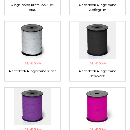
Ringelband kraft-look Hell
Paperlook Ringelband
blau
Apflegrün
Ab
€ 5,94
Ab
€ 5,94
Paperlook Ringelband silber
Paperlook Ringelband
schwarz
Ab
€ 5,94
Ab
€ 5,94