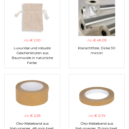
Ab
€ 1,00
Ab
€ 49,05
Luxuriöse und robuste
Klarsichtfolie, Dicke 30
Geschenktüten aus
micron
Baumwolle in natürliche
Farbe.
Ab
€ 2,39
Ab
€ 0,74
Öko-Klebeband aus
Öko-Klebeband aus
Naturpapier, 48 mm breit.
Naturpapier, 15 mm breit.