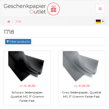
Toggl
naviga
1718
1718
Filter products
Ab
€ 28,38
Ab
€ 28,38
Schwarz Seidenpapier,
Grau Seidenpapier, Qualität
Qualität MG 17 Gramm
MG 17 Gramm Farbe-Fast.
Farbe-Fast.