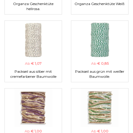
Organza Geschenktüte
Organza Geschenktüte Weiß.
hellrosa.
Ab
€ 1,07
Ab
€ 0,85
Packseil aus silber mit
Packseil aus grün mit weißer
cremefarbener Baumwolle
Baumwolle.
Ab
€ 1,00
Ab
€ 1,00