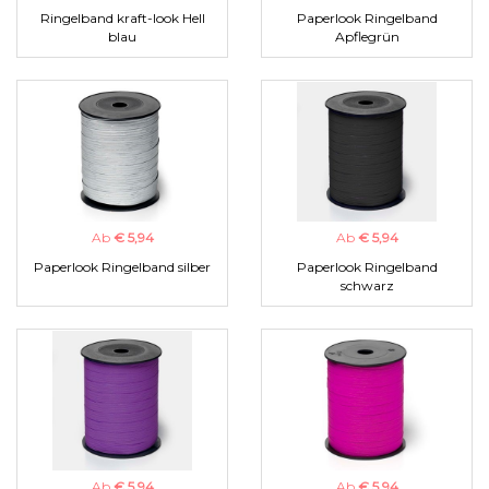
Ringelband kraft-look Hell
Paperlook Ringelband
blau
Apflegrün
Ab
€ 5,94
Ab
€ 5,94
Paperlook Ringelband silber
Paperlook Ringelband
schwarz
Ab
€ 5,94
Ab
€ 5,94