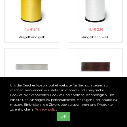
Ab
€ 2,16
Ab
€ 2,16
Ringelband gelb
Ringelband weiß
Um die Geschenkpapieroutlet website für Sie noch besser zu
Ab
€ 1,00
Ab
€ 1,00
machen, verwenden wir stets funktionale und analytische
Cookies. Wir verwenden Cookies und ähnliche Technologien, um
Organzaband silber
Organzaband braun
Inhalte und Anzeigen zu personalisieren, Anzeigen und Inhalte zu
messen, Einblicke in die Zielgruppe zu gewinnen und Produkte
zu entwickeln.
Privacy policy
OK