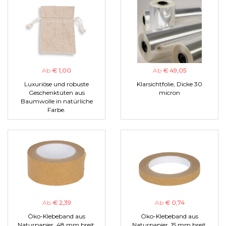
Ab
€ 1,00
Ab
€ 49,05
Luxuriöse und robuste
Klarsichtfolie, Dicke 30
Geschenktüten aus
micron
Baumwolle in natürliche
Farbe.
Ab
€ 2,39
Ab
€ 0,74
Öko-Klebeband aus
Öko-Klebeband aus
Naturpapier, 48 mm breit.
Naturpapier, 15 mm breit.