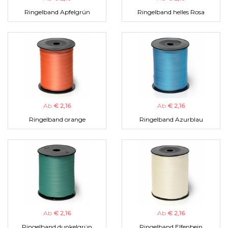
Ringelband Apfelgrün
Ringelband helles Rosa
Ab
€ 2,16
Ab
€ 2,16
Ringelband orange
Ringelband Azurblau
Ab
€ 2,16
Ab
€ 2,16
Ringelband dunkelgrün
Ringelband Elfenbein