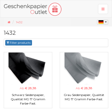
Toggl
naviga
1432
1432
Filter products
Ab
€ 28,38
Ab
€ 28,38
Schwarz Seidenpapier,
Grau Seidenpapier, Qualität
Qualität MG 17 Gramm
MG 17 Gramm Farbe-Fast.
Farbe-Fast.