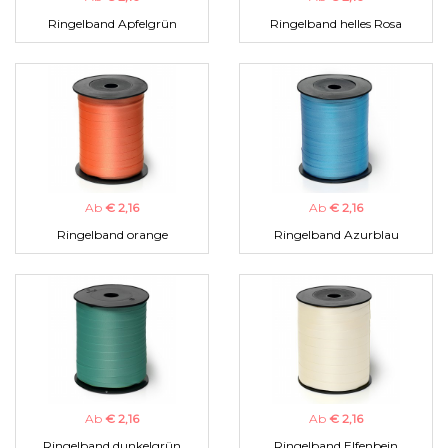
Ringelband Apfelgrün
Ringelband helles Rosa
Ab
€ 2,16
Ab
€ 2,16
Ringelband orange
Ringelband Azurblau
Ab
€ 2,16
Ab
€ 2,16
Ringelband dunkelgrün
Ringelband Elfenbein