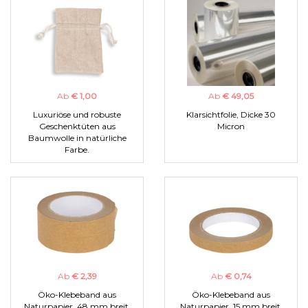
Ab
€ 1,00
Ab
€ 49,05
Luxuriöse und robuste
Klarsichtfolie, Dicke 30
Geschenktüten aus
Micron
Baumwolle in natürliche
Farbe.
Ab
€ 2,39
Ab
€ 0,74
Öko-Klebeband aus
Öko-Klebeband aus
Naturpapier, 48 mm breit.
Naturpapier, 15 mm breit.