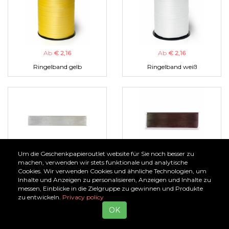
Ab
€ 2,16
Ab
€ 2,16
Ringelband gelb
Ringelband weiß
Um die Geschenkpapieroutlet website für Sie noch besser zu
Ab
€ 1,00
Ab
€ 1,00
machen, verwenden wir stets funktionale und analytische
Cookies. Wir verwenden Cookies und ähnliche Technologien, um
Organzaband silber
Organzaband braun
Inhalte und Anzeigen zu personalisieren, Anzeigen und Inhalte zu
messen, Einblicke in die Zielgruppe zu gewinnen und Produkte
zu entwickeln.
Privacy policy
OK