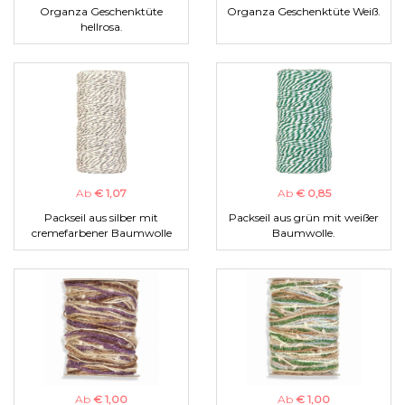
Organza Geschenktüte
Organza Geschenktüte Weiß.
hellrosa.
Ab
€ 1,07
Ab
€ 0,85
Packseil aus silber mit
Packseil aus grün mit weißer
cremefarbener Baumwolle
Baumwolle.
Ab
€ 1,00
Ab
€ 1,00