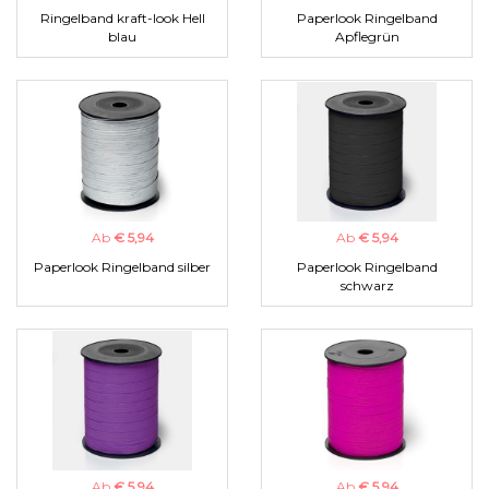
Ringelband kraft-look Hell
Paperlook Ringelband
blau
Apflegrün
Ab
€ 5,94
Ab
€ 5,94
Paperlook Ringelband silber
Paperlook Ringelband
schwarz
Ab
€ 5,94
Ab
€ 5,94