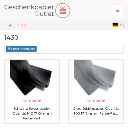
Toggl
naviga
1430
1430
Filter products
Ab
€ 28,38
Ab
€ 28,38
Schwarz Seidenpapier,
Grau Seidenpapier, Qualität
Qualität MG 17 Gramm
MG 17 Gramm Farbe-Fast.
Farbe-Fast.