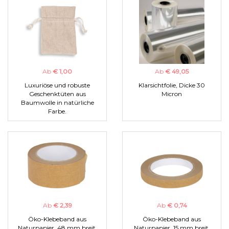
Ab
€ 1,00
Ab
€ 49,05
Luxuriöse und robuste
Klarsichtfolie, Dicke 30
Geschenktüten aus
Micron
Baumwolle in natürliche
Farbe.
Ab
€ 2,39
Ab
€ 0,74
Öko-Klebeband aus
Öko-Klebeband aus
Naturpapier, 48 mm breit.
Naturpapier, 15 mm breit.