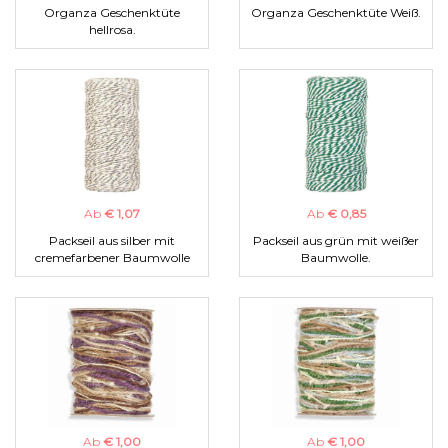
Organza Geschenktüte
Organza Geschenktüte Weiß.
hellrosa.
Ab
€ 1,07
Ab
€ 0,85
Packseil aus silber mit
Packseil aus grün mit weißer
cremefarbener Baumwolle
Baumwolle.
Ab
€ 1,00
Ab
€ 1,00