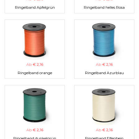
Ringelband Apfelgrün
Ringelband helles Rosa
Ab
€ 2,16
Ab
€ 2,16
Ringelband orange
Ringelband Azurblau
Ab
€ 2,16
Ab
€ 2,16
Ringelband dunkelgrün
Ringelband Elfenbein