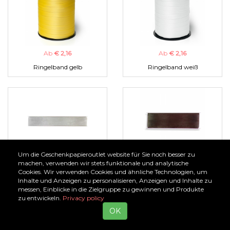
Ab
€ 2,16
Ab
€ 2,16
Ringelband gelb
Ringelband weiß
Um die Geschenkpapieroutlet website für Sie noch besser zu
Ab
€ 1,00
Ab
€ 1,00
machen, verwenden wir stets funktionale und analytische
Cookies. Wir verwenden Cookies und ähnliche Technologien, um
Organzaband silber
Organzaband braun
Inhalte und Anzeigen zu personalisieren, Anzeigen und Inhalte zu
messen, Einblicke in die Zielgruppe zu gewinnen und Produkte
zu entwickeln.
Privacy policy
OK