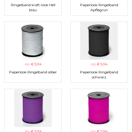
Ringelband kraft-look Hell
Paperlook Ringelband
blau
Apflegrün
Ab
€ 5,94
Ab
€ 5,94
Paperlook Ringelband silber
Paperlook Ringelband
schwarz
Ab
€ 5,94
Ab
€ 5,94