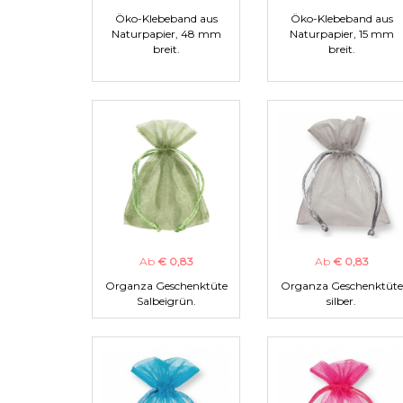
Öko-Klebeband aus
Öko-Klebeband aus
Naturpapier, 48 mm
Naturpapier, 15 mm
breit.
breit.
Ab
€ 0,83
Ab
€ 0,83
Organza Geschenktüte
Organza Geschenktüte
Salbeigrün.
silber.