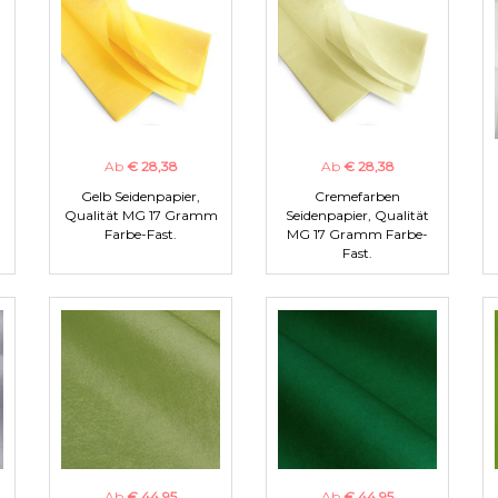
Ab
€ 28,38
Ab
€ 28,38
Gelb Seidenpapier,
Cremefarben
m
Qualität MG 17 Gramm
Seidenpapier, Qualität
Farbe-Fast.
MG 17 Gramm Farbe-
Fast.
Ab
€ 44,95
Ab
€ 44,95