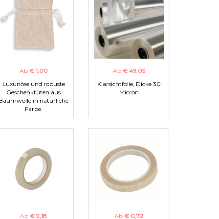
Ab
€ 1,00
Ab
€ 49,05
Luxuriöse und robuste
Klarsichtfolie, Dicke 30
Geschenktüten aus
Micron
Baumwolle in natürliche
Farbe.
Ab
€ 9,18
Ab
€ 0,72