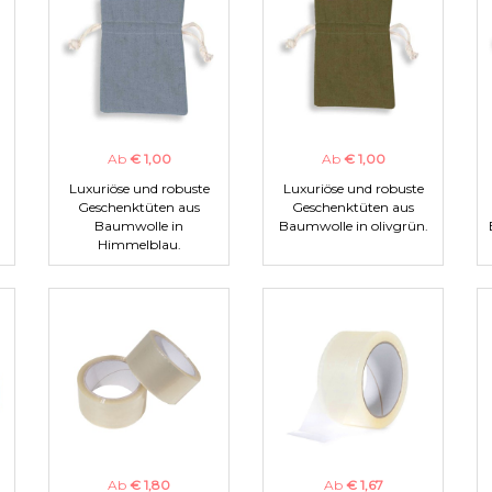
Ab
€ 1,00
Ab
€ 1,00
Luxuriöse und robuste
Luxuriöse und robuste
Geschenktüten aus
Geschenktüten aus
Baumwolle in
Baumwolle in olivgrün.
Himmelblau.
Ab
€ 1,80
Ab
€ 1,67