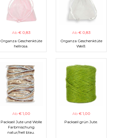
Ab
€ 0,83
Ab
€ 0,83
Organza Geschenktüte
Organza Geschenktüte
hellrosa.
Weiß.
Ab
€ 1,00
Ab
€ 1,00
Packseil Jute und Wolle
Packseil grün Jute.
Farbmischung
natur/hell blau.