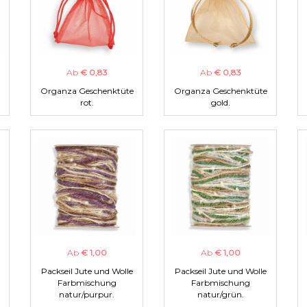
Ab
€ 0,83
Ab
€ 0,83
Organza Geschenktüte
Organza Geschenktüte
rot.
gold.
Ab
€ 1,00
Ab
€ 1,00
Packseil Jute und Wolle
Packseil Jute und Wolle
Farbmischung
Farbmischung
natur/purpur.
natur/grün.