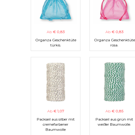
Ab
€ 0,83
Ab
€ 0,83
Organza Geschenktüte
Organza Geschenktüte
türkis.
rosa.
Ab
€ 1,07
Ab
€ 0,85
Packseil aus silber mit
Packseil aus grün mit
cremefarbener
weißer Baumwolle.
Baumwolle