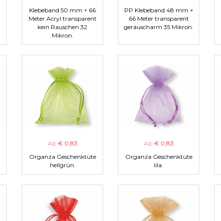
Klebeband 50 mm × 66
PP Klebeband 48 mm ×
Meter Acryl transparent
66 Meter transparent
kein Rauschen 32
geräuscharm 35 Mikron.
Mikron.
Ab
€ 0,83
Ab
€ 0,83
Organza Geschenktüte
Organza Geschenktüte
hellgrün.
lila.