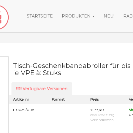
STARTSEITE
PRODUKTEN
NEU!
RAB
Tisch-Geschenkbandabroller für bis 
je VPE à: Stuks
Verfügbare Versionen
Artikel nr
Format
Preis
Ve
IT0039/008
€ 77,40
Ve
Pr
exkl. MwSt. zzgl
Versandkosten