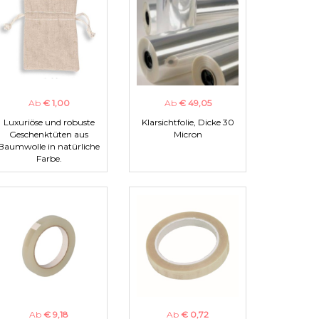
Ab
€ 1,00
Ab
€ 49,05
Luxuriöse und robuste
Klarsichtfolie, Dicke 30
Geschenktüten aus
Micron
Baumwolle in natürliche
Farbe.
Ab
€ 9,18
Ab
€ 0,72