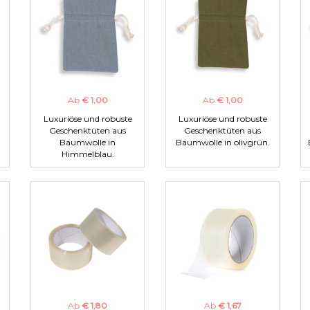
Ab
€ 1,00
Ab
€ 1,00
Luxuriöse und robuste
Luxuriöse und robuste
Geschenktüten aus
Geschenktüten aus
Baumwolle in
Baumwolle in olivgrün.
Himmelblau.
Ab
€ 1,80
Ab
€ 1,67