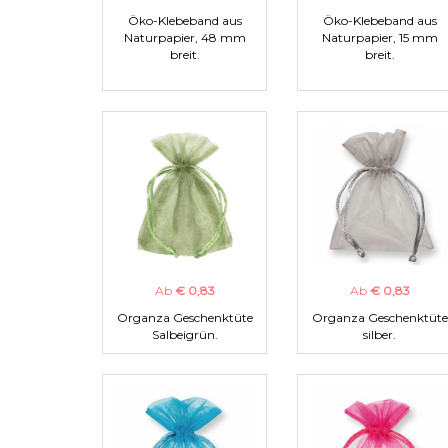
Öko-Klebeband aus
Öko-Klebeband aus
Naturpapier, 48 mm
Naturpapier, 15 mm
breit.
breit.
Ab
€ 0,83
Ab
€ 0,83
Organza Geschenktüte
Organza Geschenktüte
Salbeigrün.
silber.