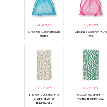
Ab
€ 0,83
Ab
€ 0,83
Organza Geschenktüte
Organza Geschenktüte
türkis.
rosa.
Ab
€ 1,07
Ab
€ 0,85
Packseil aus silber mit
Packseil aus grün mit
cremefarbener
weißer Baumwolle.
Baumwolle