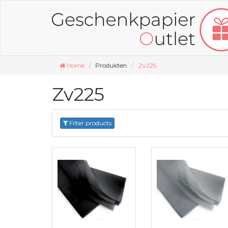
Home
Produkten
Zv225
Zv225
Filter products