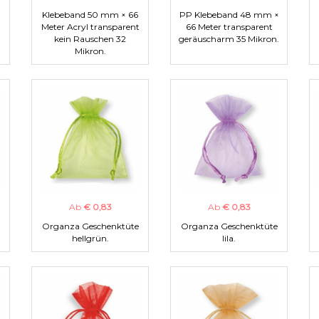
Klebeband 50 mm × 66
PP Klebeband 48 mm ×
Meter Acryl transparent
66 Meter transparent
kein Rauschen 32
geräuscharm 35 Mikron.
Mikron.
Ab
€ 0,83
Ab
€ 0,83
Organza Geschenktüte
Organza Geschenktüte
hellgrün.
lila.