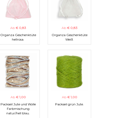
Ab
€ 0,83
Ab
€ 0,83
Organza Geschenktüte
Organza Geschenktüte
hellrosa.
Weiß.
Ab
€ 1,00
Ab
€ 1,00
Packseil Jute und Wolle
Packseil grün Jute.
Farbmischung
natur/hell blau.