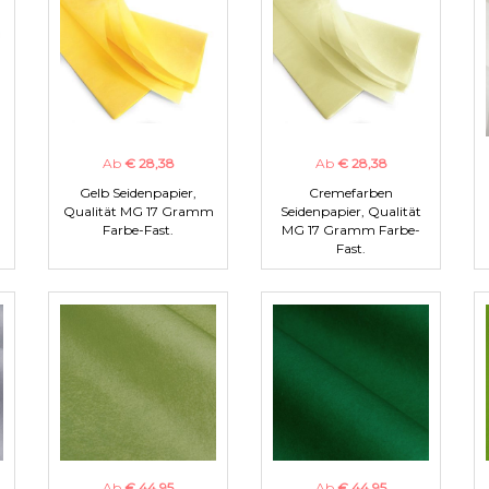
Ab
€ 28,38
Ab
€ 28,38
Gelb Seidenpapier,
Cremefarben
m
Qualität MG 17 Gramm
Seidenpapier, Qualität
Farbe-Fast.
MG 17 Gramm Farbe-
Fast.
Ab
€ 44,95
Ab
€ 44,95