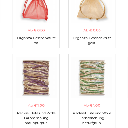
Ab
€ 0,83
Ab
€ 0,83
Organza Geschenktüte
Organza Geschenktüte
rot.
gold.
Ab
€ 1,00
Ab
€ 1,00
Packseil Jute und Wolle
Packseil Jute und Wolle
Farbmischung
Farbmischung
natur/purpur.
natur/grün.