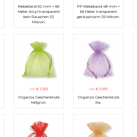
Klebeband 50 mm × 66
PP Klebeband 48 mm ×
Meter Acryl transparent
66 Meter transparent
kein Rauschen 32
geräuscharm 35 Mikron.
Mikron.
Ab
€ 0,83
Ab
€ 0,83
Organza Geschenktüte
Organza Geschenktüte
hellgrün.
lila.