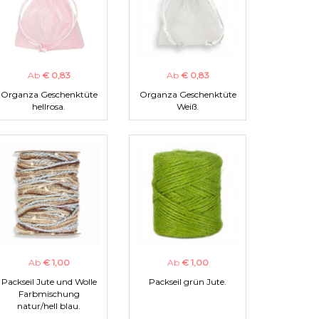
Ab
€ 0,83
Ab
€ 0,83
Organza Geschenktüte
Organza Geschenktüte
hellrosa.
Weiß.
Ab
€ 1,00
Ab
€ 1,00
Packseil Jute und Wolle
Packseil grün Jute.
Farbmischung
natur/hell blau.