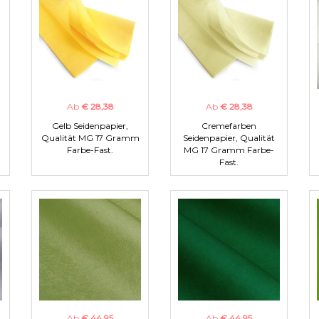
Ab
€ 28,38
Ab
€ 28,38
Gelb Seidenpapier,
Cremefarben
m
Qualität MG 17 Gramm
Seidenpapier, Qualität
Farbe-Fast.
MG 17 Gramm Farbe-
Fast.
Ab
€ 44,95
Ab
€ 44,95