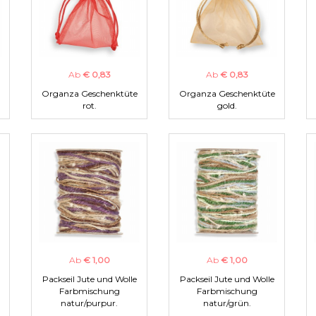
Ab
€ 0,83
Ab
€ 0,83
Organza Geschenktüte
Organza Geschenktüte
rot.
gold.
Ab
€ 1,00
Ab
€ 1,00
Packseil Jute und Wolle
Packseil Jute und Wolle
Farbmischung
Farbmischung
natur/purpur.
natur/grün.