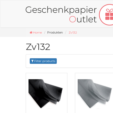
Home
Produkten
Zv132
Zv132
Filter products