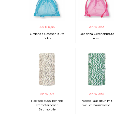
Ab
€ 0,83
Ab
€ 0,83
Organza Geschenktüte
Organza Geschenktüte
türkis.
rosa.
Ab
€ 1,07
Ab
€ 0,85
Packseil aus silber mit
Packseil aus grün mit
cremefarbener
weißer Baumwolle.
Baumwolle