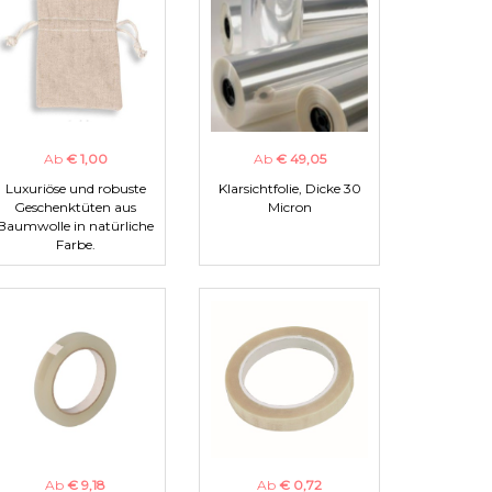
Ab
€ 1,00
Ab
€ 49,05
Luxuriöse und robuste
Klarsichtfolie, Dicke 30
Geschenktüten aus
Micron
Baumwolle in natürliche
Farbe.
Ab
€ 9,18
Ab
€ 0,72