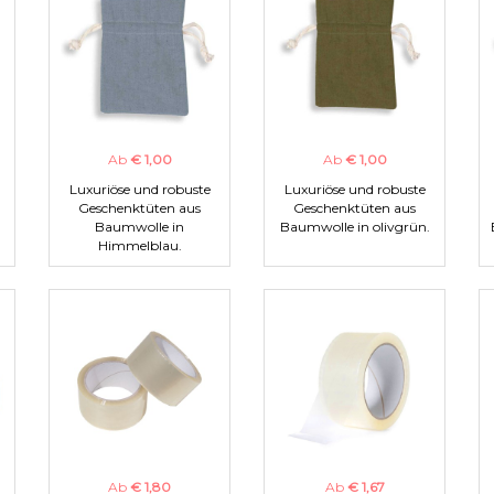
Ab
€ 1,00
Ab
€ 1,00
Luxuriöse und robuste
Luxuriöse und robuste
Geschenktüten aus
Geschenktüten aus
Baumwolle in
Baumwolle in olivgrün.
Himmelblau.
Ab
€ 1,80
Ab
€ 1,67