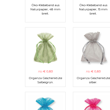
Öko-Klebeband aus
Öko-Klebeband aus
Naturpapier, 48 mm
Naturpapier, 15 mm
breit.
breit.
Ab
€ 0,83
Ab
€ 0,83
Organza Geschenktüte
Organza Geschenktüte
Salbeigrün.
silber.