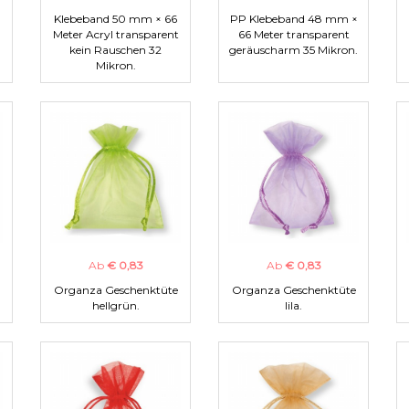
Klebeband 50 mm × 66
PP Klebeband 48 mm ×
Meter Acryl transparent
66 Meter transparent
kein Rauschen 32
geräuscharm 35 Mikron.
Mikron.
Ab
€ 0,83
Ab
€ 0,83
Organza Geschenktüte
Organza Geschenktüte
hellgrün.
lila.