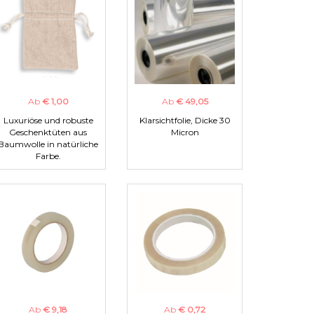
Ab
€ 1,00
Ab
€ 49,05
Luxuriöse und robuste
Klarsichtfolie, Dicke 30
Geschenktüten aus
Micron
Baumwolle in natürliche
Farbe.
Ab
€ 9,18
Ab
€ 0,72