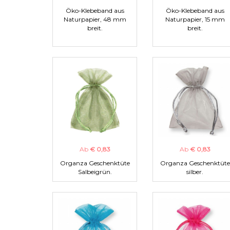
Öko-Klebeband aus
Öko-Klebeband aus
Naturpapier, 48 mm
Naturpapier, 15 mm
breit.
breit.
Ab
€ 0,83
Ab
€ 0,83
Organza Geschenktüte
Organza Geschenktüte
Salbeigrün.
silber.