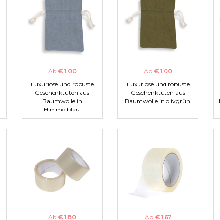
Ab
€ 1,00
Ab
€ 1,00
Luxuriöse und robuste
Luxuriöse und robuste
Geschenktüten aus
Geschenktüten aus
Baumwolle in
Baumwolle in olivgrün.
Himmelblau.
Ab
€ 1,80
Ab
€ 1,67