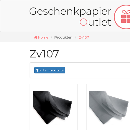
Home
Produkten
Zv107
Zv107
Filter products