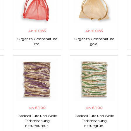
Ab
€ 0,83
Ab
€ 0,83
Organza Geschenktüte
Organza Geschenktüte
rot.
gold.
Ab
€ 1,00
Ab
€ 1,00
Packseil Jute und Wolle
Packseil Jute und Wolle
Farbmischung
Farbmischung
natur/purpur.
natur/grün.