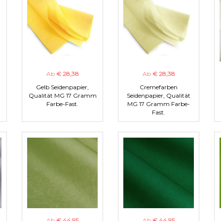
Ab
€ 28,38
Ab
€ 28,38
Gelb Seidenpapier,
Cremefarben
m
Qualität MG 17 Gramm
Seidenpapier, Qualität
Farbe-Fast.
MG 17 Gramm Farbe-
Fast.
Ab
€ 44,95
Ab
€ 44,95