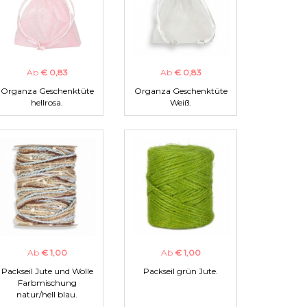
Ab
€ 0,83
Ab
€ 0,83
Organza Geschenktüte
Organza Geschenktüte
hellrosa.
Weiß.
Ab
€ 1,00
Ab
€ 1,00
Packseil Jute und Wolle
Packseil grün Jute.
Farbmischung
natur/hell blau.