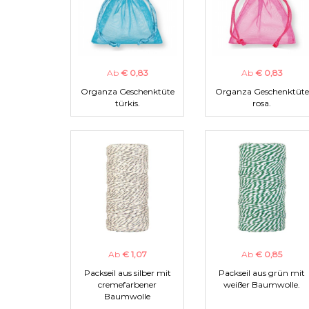
Ab
€ 0,83
Ab
€ 0,83
Organza Geschenktüte
Organza Geschenktüte
türkis.
rosa.
Ab
€ 1,07
Ab
€ 0,85
Packseil aus silber mit
Packseil aus grün mit
cremefarbener
weißer Baumwolle.
Baumwolle