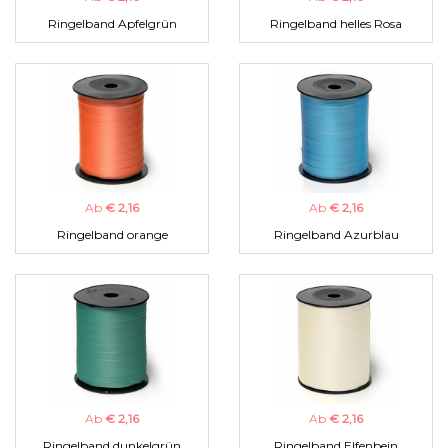
Ringelband Apfelgrün
Ringelband helles Rosa
Ab
€ 2,16
Ab
€ 2,16
Ringelband orange
Ringelband Azurblau
Ab
€ 2,16
Ab
€ 2,16
Ringelband dunkelgrün
Ringelband Elfenbein