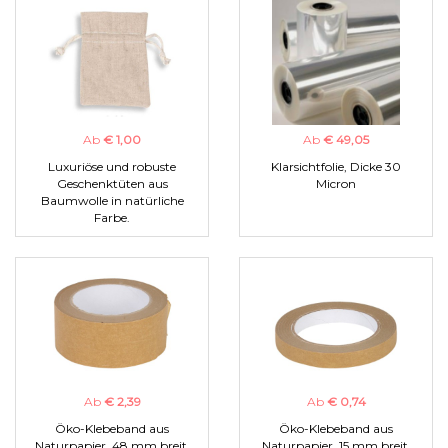
Ab
€ 1,00
Ab
€ 49,05
Luxuriöse und robuste
Klarsichtfolie, Dicke 30
Geschenktüten aus
Micron
Baumwolle in natürliche
Farbe.
Ab
€ 2,39
Ab
€ 0,74
Öko-Klebeband aus
Öko-Klebeband aus
Naturpapier, 48 mm breit.
Naturpapier, 15 mm breit.