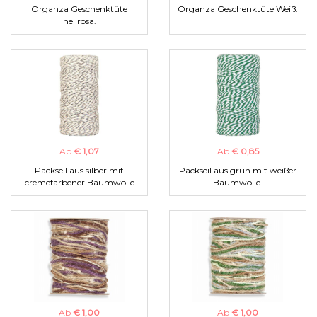
Organza Geschenktüte
Organza Geschenktüte Weiß.
hellrosa.
Ab
€ 1,07
Ab
€ 0,85
Packseil aus silber mit
Packseil aus grün mit weißer
cremefarbener Baumwolle
Baumwolle.
Ab
€ 1,00
Ab
€ 1,00