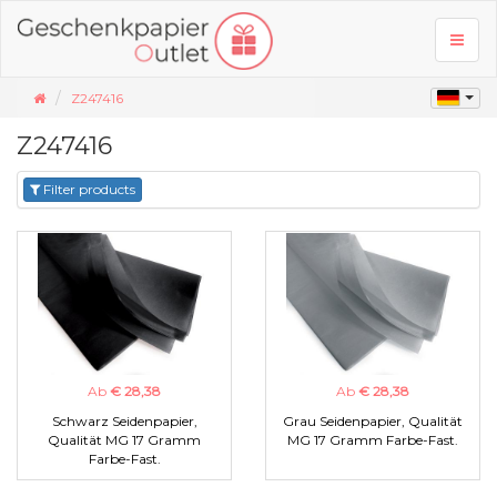
Toggl
naviga
Z247416
Z247416
Filter products
Ab
€ 28,38
Ab
€ 28,38
Schwarz Seidenpapier,
Grau Seidenpapier, Qualität
Qualität MG 17 Gramm
MG 17 Gramm Farbe-Fast.
Farbe-Fast.