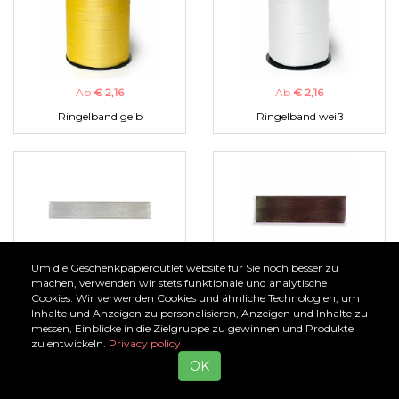
Ab
€ 2,16
Ab
€ 2,16
Ringelband gelb
Ringelband weiß
Um die Geschenkpapieroutlet website für Sie noch besser zu
Ab
€ 1,00
Ab
€ 1,00
machen, verwenden wir stets funktionale und analytische
Cookies. Wir verwenden Cookies und ähnliche Technologien, um
Organzaband silber
Organzaband braun
Inhalte und Anzeigen zu personalisieren, Anzeigen und Inhalte zu
messen, Einblicke in die Zielgruppe zu gewinnen und Produkte
zu entwickeln.
Privacy policy
OK