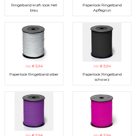
Ringelband kraft-look Hell
Paperlook Ringelband
blau
Apflegrün
Ab
€ 5,94
Ab
€ 5,94
Paperlook Ringelband silber
Paperlook Ringelband
schwarz
Ab
€ 5,94
Ab
€ 5,94