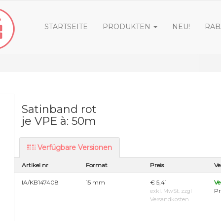
STARTSEITE
PRODUKTEN
NEU!
RAB
Satinband rot
je VPE à: 50m
Verfügbare Versionen
Artikel nr
Format
Preis
Ve
IA/KB147408
15 mm
€ 5,41
Ve
Pr
exkl. MwSt. zzgl
Versandkosten