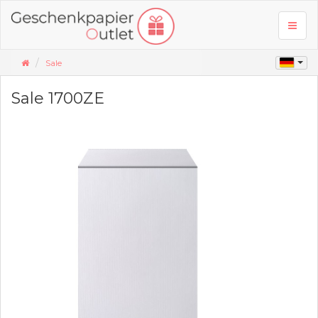
Toggl
naviga
Sale
Sale 1700ZE