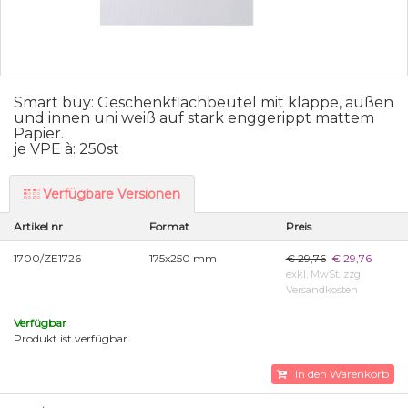
Smart buy: Geschenkflachbeutel mit klappe, außen
und innen uni weiß auf stark enggerippt mattem
Papier.
je VPE à: 250st
Verfügbare Versionen
Artikel nr
Format
Preis
1700/ZE1726
175x250 mm
€ 29,76
€ 29,76
exkl. MwSt. zzgl
Versandkosten
Verfügbar
Produkt ist verfügbar
In den Warenkorb