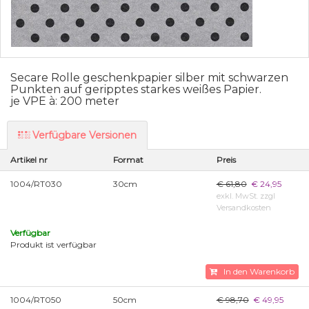
Secare Rolle geschenkpapier silber mit schwarzen
Punkten auf geripptes starkes weißes Papier.
je VPE à: 200 meter
Verfügbare Versionen
Artikel nr
Format
Preis
1004/RT030
30cm
€ 61,80
€ 24,95
exkl. MwSt. zzgl
Versandkosten
Verfügbar
Produkt ist verfügbar
In den Warenkorb
1004/RT050
50cm
€ 98,70
€ 49,95