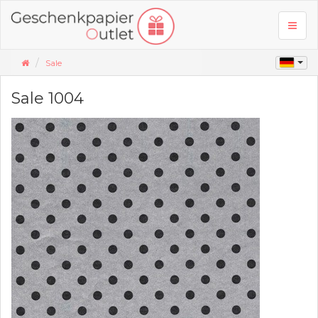
Toggl
naviga
Sale
Sale 1004