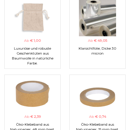
Ab
€ 1,00
Ab
€ 49,05
Luxuriöse und robuste
Klarsichtfolie, Dicke 30
Geschenktüten aus
micron
Baumwolle in natürliche
Farbe.
Ab
€ 2,39
Ab
€ 0,74
Öko-Klebeband aus
Öko-Klebeband aus
Naturpapier, 48 mm breit.
Naturpapier, 15 mm breit.