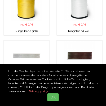
Ab
€ 2,16
Ab
€ 2,16
Ringelband gelb
Ringelband weiß
Um die Geschenkpapieroutlet website für Sie noch besser zu
Ab
€ 1,00
Ab
€ 1,00
machen, verwenden wir stets funktionale und analytische
Cookies. Wir verwenden Cookies und ähnliche Technologien, um
Organzaband silber
Organzaband braun
Inhalte und Anzeigen zu personalisieren, Anzeigen und Inhalte zu
messen, Einblicke in die Zielgruppe zu gewinnen und Produkte
zu entwickeln.
Privacy policy
OK