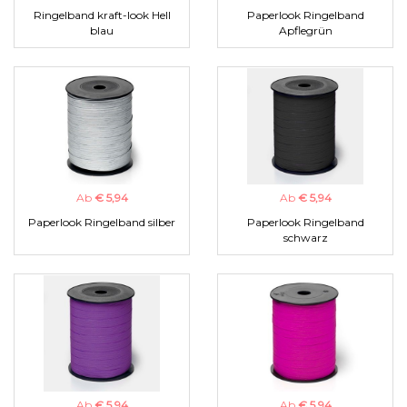
Ringelband kraft-look Hell
Paperlook Ringelband
blau
Apflegrün
Ab
€ 5,94
Ab
€ 5,94
Paperlook Ringelband silber
Paperlook Ringelband
schwarz
Ab
€ 5,94
Ab
€ 5,94