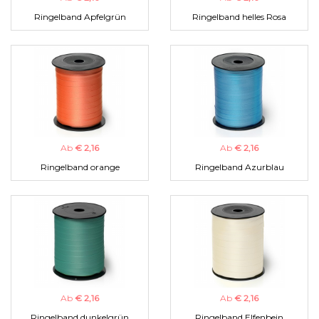
Ringelband Apfelgrün
Ringelband helles Rosa
Ab
€ 2,16
Ab
€ 2,16
Ringelband orange
Ringelband Azurblau
Ab
€ 2,16
Ab
€ 2,16
Ringelband dunkelgrün
Ringelband Elfenbein