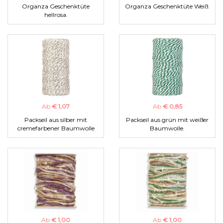
Organza Geschenktüte
Organza Geschenktüte Weiß.
hellrosa.
Ab
€ 1,07
Ab
€ 0,85
Packseil aus silber mit
Packseil aus grün mit weißer
cremefarbener Baumwolle
Baumwolle.
Ab
€ 1,00
Ab
€ 1,00