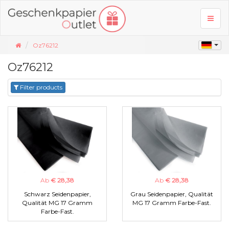
Toggl
naviga
Oz76212
Oz76212
Filter products
Ab
€ 28,38
Ab
€ 28,38
Schwarz Seidenpapier,
Grau Seidenpapier, Qualität
Qualität MG 17 Gramm
MG 17 Gramm Farbe-Fast.
Farbe-Fast.