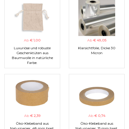
Ab
€ 1,00
Ab
€ 49,05
Luxuriöse und robuste
Klarsichtfolie, Dicke 30
Geschenktüten aus
Micron
Baumwolle in natürliche
Farbe.
Ab
€ 2,39
Ab
€ 0,74
Öko-Klebeband aus
Öko-Klebeband aus
Naturpapier, 48 mm breit.
Naturpapier, 15 mm breit.