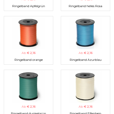
Ringelband Apfelgrün
Ringelband helles Rosa
Ab
€ 2,16
Ab
€ 2,16
Ringelband orange
Ringelband Azurblau
Ab
€ 2,16
Ab
€ 2,16
Ringelband dunkelgrün
Ringelband Elfenbein