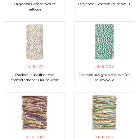
Organza Geschenktüte
Organza Geschenktüte Weiß.
hellrosa.
Ab
€ 1,07
Ab
€ 0,85
Packseil aus silber mit
Packseil aus grün mit weißer
cremefarbener Baumwolle
Baumwolle.
Ab
€ 1,00
Ab
€ 1,00