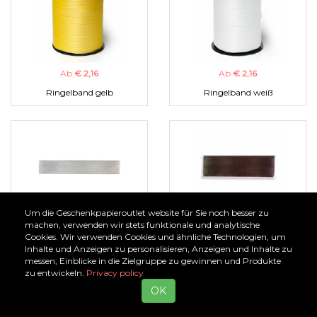
Ab
€ 2,16
Ab
€ 2,16
Ringelband gelb
Ringelband weiß
Um die Geschenkpapieroutlet website für Sie noch besser zu
Ab
€ 1,00
Ab
€ 1,00
machen, verwenden wir stets funktionale und analytische
Cookies. Wir verwenden Cookies und ähnliche Technologien, um
Organzaband silber
Organzaband braun
Inhalte und Anzeigen zu personalisieren, Anzeigen und Inhalte zu
messen, Einblicke in die Zielgruppe zu gewinnen und Produkte
zu entwickeln.
Privacy policy
OK