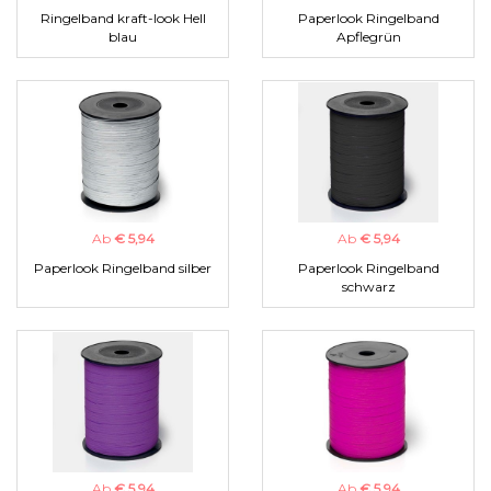
Ringelband kraft-look Hell
Paperlook Ringelband
blau
Apflegrün
Ab
€ 5,94
Ab
€ 5,94
Paperlook Ringelband silber
Paperlook Ringelband
schwarz
Ab
€ 5,94
Ab
€ 5,94