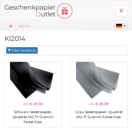
Toggl
naviga
Kl2014
Kl2014
Filter products
Ab
€ 28,38
Ab
€ 28,38
Schwarz Seidenpapier,
Grau Seidenpapier, Qualität
Qualität MG 17 Gramm
MG 17 Gramm Farbe-Fast.
Farbe-Fast.