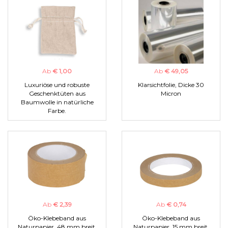
Ab
€ 1,00
Ab
€ 49,05
Luxuriöse und robuste
Klarsichtfolie, Dicke 30
Geschenktüten aus
Micron
Baumwolle in natürliche
Farbe.
Ab
€ 2,39
Ab
€ 0,74
Öko-Klebeband aus
Öko-Klebeband aus
Naturpapier, 48 mm breit.
Naturpapier, 15 mm breit.