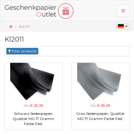
Toggl
naviga
Kl2011
Kl2011
Filter products
Ab
€ 28,38
Ab
€ 28,38
Schwarz Seidenpapier,
Grau Seidenpapier, Qualität
Qualität MG 17 Gramm
MG 17 Gramm Farbe-Fast.
Farbe-Fast.