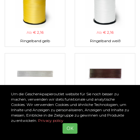
Ab
€ 2,16
Ab
€ 2,16
Ringelband gelb
Ringelband weiß
Um die Geschenkpapieroutlet website für Sie noch besser zu
Ab
€ 1,00
Ab
€ 1,00
machen, verwenden wir stets funktionale und analytische
Cookies. Wir verwenden Cookies und ähnliche Technologien, um
Organzaband silber
Organzaband braun
Inhalte und Anzeigen zu personalisieren, Anzeigen und Inhalte zu
messen, Einblicke in die Zielgruppe zu gewinnen und Produkte
zu entwickeln.
Privacy policy
OK