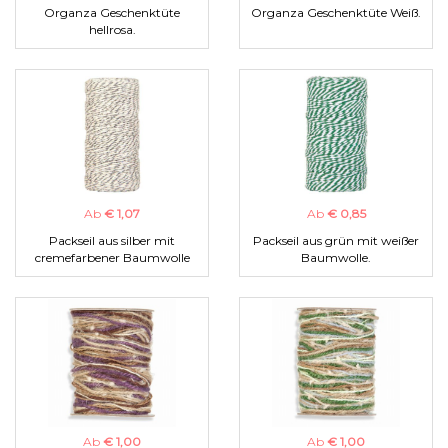
Organza Geschenktüte
Organza Geschenktüte Weiß.
hellrosa.
Ab
€ 1,07
Ab
€ 0,85
Packseil aus silber mit
Packseil aus grün mit weißer
cremefarbener Baumwolle
Baumwolle.
Ab
€ 1,00
Ab
€ 1,00