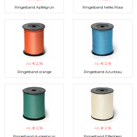
Ringelband Apfelgrün
Ringelband helles Rosa
Ab
€ 2,16
Ab
€ 2,16
Ringelband orange
Ringelband Azurblau
Ab
€ 2,16
Ab
€ 2,16
Ringelband dunkelgrün
Ringelband Elfenbein