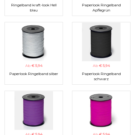
Ringelband kraft-look Hell
Paperlook Ringelband
blau
Apflegrün
Ab
€ 5,94
Ab
€ 5,94
Paperlook Ringelband silber
Paperlook Ringelband
schwarz
Ab
€ 5,94
Ab
€ 5,94