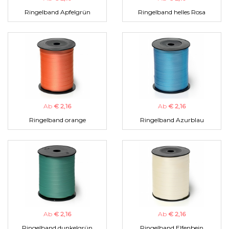
Ringelband Apfelgrün
Ringelband helles Rosa
Ab
€ 2,16
Ab
€ 2,16
Ringelband orange
Ringelband Azurblau
Ab
€ 2,16
Ab
€ 2,16
Ringelband dunkelgrün
Ringelband Elfenbein