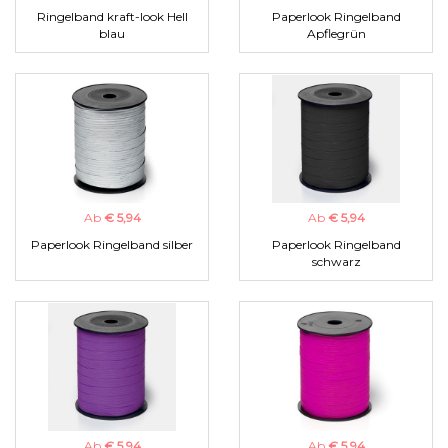
Ringelband kraft-look Hell
Paperlook Ringelband
blau
Apflegrün
Ab
€ 5,94
Ab
€ 5,94
Paperlook Ringelband silber
Paperlook Ringelband
schwarz
Ab
€ 5,94
Ab
€ 5,94