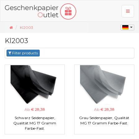
Toggl
naviga
Kl2003
Kl2003
Filter products
Ab
€ 28,38
Ab
€ 28,38
Schwarz Seidenpapier,
Grau Seidenpapier, Qualität
Qualität MG 17 Gramm
MG 17 Gramm Farbe-Fast.
Farbe-Fast.