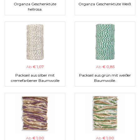
Organza Geschenktüte
Organza Geschenktüte Weiß.
hellrosa.
Ab
€ 1,07
Ab
€ 0,85
Packseil aus silber mit
Packseil aus grün mit weißer
cremefarbener Baumwolle
Baumwolle.
Ab
€ 1,00
Ab
€ 1,00