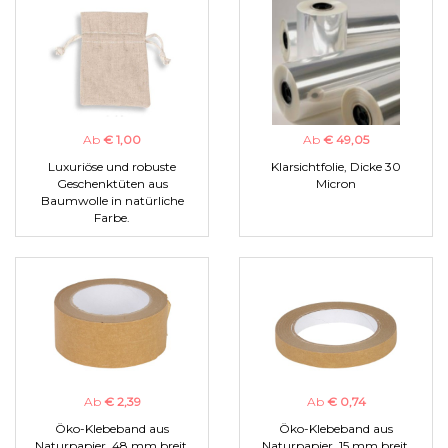
Ab
€ 1,00
Ab
€ 49,05
Luxuriöse und robuste
Klarsichtfolie, Dicke 30
Geschenktüten aus
Micron
Baumwolle in natürliche
Farbe.
Ab
€ 2,39
Ab
€ 0,74
Öko-Klebeband aus
Öko-Klebeband aus
Naturpapier, 48 mm breit.
Naturpapier, 15 mm breit.