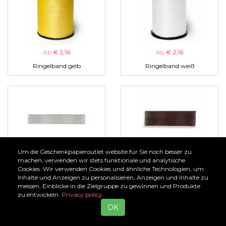
Ab
€ 2,16
Ab
€ 2,16
Ringelband gelb
Ringelband weiß
Um die Geschenkpapieroutlet website für Sie noch besser zu
Ab
€ 1,00
Ab
€ 1,00
machen, verwenden wir stets funktionale und analytische
Cookies. Wir verwenden Cookies und ähnliche Technologien, um
Organzaband silber
Organzaband braun
Inhalte und Anzeigen zu personalisieren, Anzeigen und Inhalte zu
messen, Einblicke in die Zielgruppe zu gewinnen und Produkte
zu entwickeln.
Privacy policy
OK