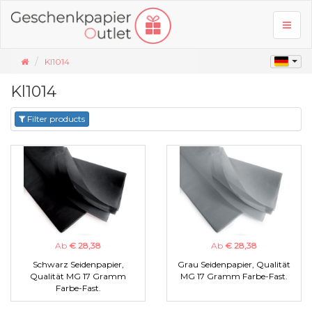
Toggl
naviga
Kl1014
Kl1014
Filter products
Ab
€ 28,38
Ab
€ 28,38
Schwarz Seidenpapier,
Grau Seidenpapier, Qualität
Qualität MG 17 Gramm
MG 17 Gramm Farbe-Fast.
Farbe-Fast.