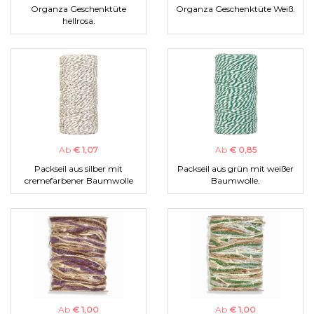
Organza Geschenktüte
Organza Geschenktüte Weiß.
hellrosa.
Ab
€ 1,07
Ab
€ 0,85
Packseil aus silber mit
Packseil aus grün mit weißer
cremefarbener Baumwolle
Baumwolle.
Ab
€ 1,00
Ab
€ 1,00