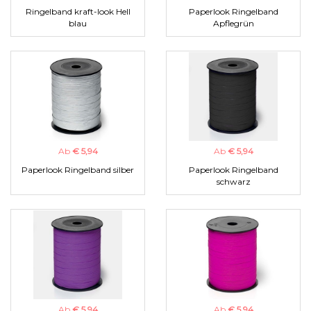
Ringelband kraft-look Hell
Paperlook Ringelband
blau
Apflegrün
Ab
€ 5,94
Ab
€ 5,94
Paperlook Ringelband silber
Paperlook Ringelband
schwarz
Ab
€ 5,94
Ab
€ 5,94