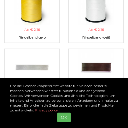
Ab
€ 2,16
Ab
€ 2,16
Ringelband gelb
Ringelband weiß
Um die Geschenkpapieroutlet website für Sie noch besser zu
Ab
€ 1,00
Ab
€ 1,00
machen, verwenden wir stets funktionale und analytische
Cookies. Wir verwenden Cookies und ähnliche Technologien, um
Organzaband silber
Organzaband braun
Inhalte und Anzeigen zu personalisieren, Anzeigen und Inhalte zu
messen, Einblicke in die Zielgruppe zu gewinnen und Produkte
zu entwickeln.
Privacy policy
OK