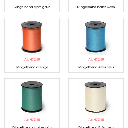
Ringelband Apfelgrün
Ringelband helles Rosa
Ab
€ 2,16
Ab
€ 2,16
Ringelband orange
Ringelband Azurblau
Ab
€ 2,16
Ab
€ 2,16
Ringelband dunkelgrün
Ringelband Elfenbein