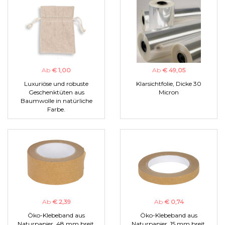
Ab
€ 1,00
Ab
€ 49,05
Luxuriöse und robuste
Klarsichtfolie, Dicke 30
Geschenktüten aus
Micron
Baumwolle in natürliche
Farbe.
Ab
€ 2,39
Ab
€ 0,74
Öko-Klebeband aus
Öko-Klebeband aus
Naturpapier, 48 mm breit.
Naturpapier, 15 mm breit.