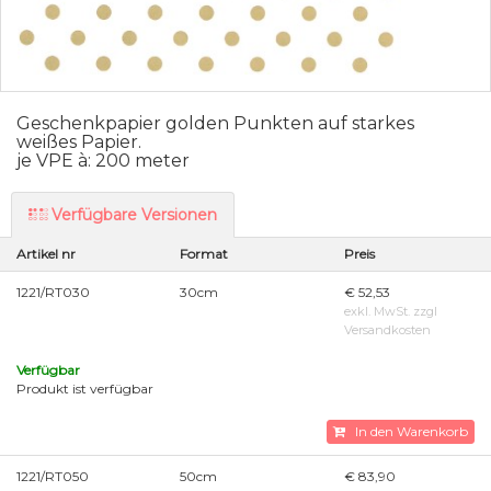
Geschenkpapier golden Punkten auf starkes
weißes Papier.
je VPE à: 200 meter
Verfügbare Versionen
Artikel nr
Format
Preis
1221/RT030
30cm
€ 52,53
exkl. MwSt. zzgl
Versandkosten
Verfügbar
Produkt ist verfügbar
In den Warenkorb
1221/RT050
50cm
€ 83,90