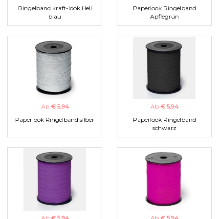
Ringelband kraft-look Hell
Paperlook Ringelband
blau
Apflegrün
Ab
€ 5,94
Ab
€ 5,94
Paperlook Ringelband silber
Paperlook Ringelband
schwarz
Ab
€ 5,94
Ab
€ 5,94