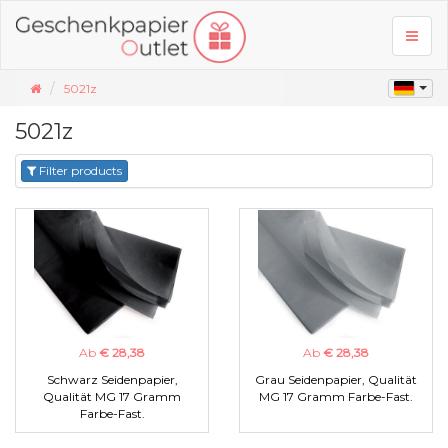
Toggl
naviga
5021z
5021z
Filter products
Ab
€ 28,38
Ab
€ 28,38
Schwarz Seidenpapier,
Grau Seidenpapier, Qualität
Qualität MG 17 Gramm
MG 17 Gramm Farbe-Fast.
Farbe-Fast.