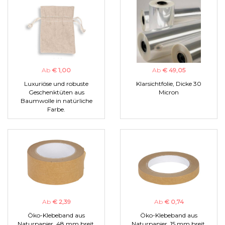
Ab
€ 1,00
Ab
€ 49,05
Luxuriöse und robuste
Klarsichtfolie, Dicke 30
Geschenktüten aus
Micron
Baumwolle in natürliche
Farbe.
Ab
€ 2,39
Ab
€ 0,74
Öko-Klebeband aus
Öko-Klebeband aus
Naturpapier, 48 mm breit.
Naturpapier, 15 mm breit.