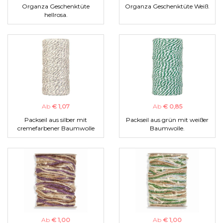
Organza Geschenktüte
Organza Geschenktüte Weiß.
hellrosa.
Ab
€ 1,07
Ab
€ 0,85
Packseil aus silber mit
Packseil aus grün mit weißer
cremefarbener Baumwolle
Baumwolle.
Ab
€ 1,00
Ab
€ 1,00