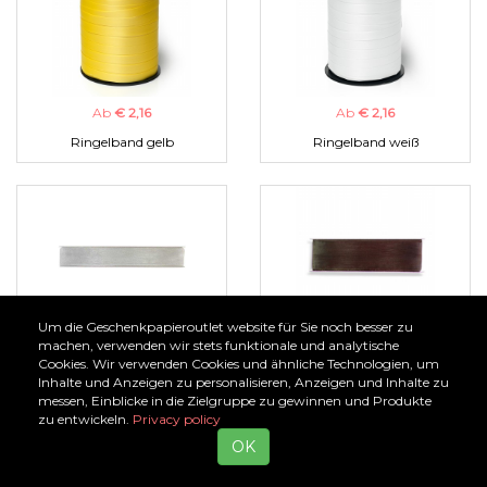
Ab
€ 2,16
Ab
€ 2,16
Ringelband gelb
Ringelband weiß
Um die Geschenkpapieroutlet website für Sie noch besser zu
Ab
€ 1,00
Ab
€ 1,00
machen, verwenden wir stets funktionale und analytische
Cookies. Wir verwenden Cookies und ähnliche Technologien, um
Organzaband silber
Organzaband braun
Inhalte und Anzeigen zu personalisieren, Anzeigen und Inhalte zu
messen, Einblicke in die Zielgruppe zu gewinnen und Produkte
zu entwickeln.
Privacy policy
OK