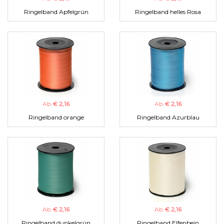
Ringelband Apfelgrün
Ringelband helles Rosa
Ab
€ 2,16
Ab
€ 2,16
Ringelband orange
Ringelband Azurblau
Ab
€ 2,16
Ab
€ 2,16
Ringelband dunkelgrün
Ringelband Elfenbein