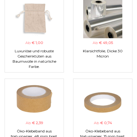
Ab
€ 1,00
Ab
€ 49,05
Luxuriöse und robuste
Klarsichtfolie, Dicke 30
Geschenktüten aus
Micron
Baumwolle in natürliche
Farbe.
Ab
€ 2,39
Ab
€ 0,74
Öko-Klebeband aus
Öko-Klebeband aus
Naturpapier, 48 mm breit.
Naturpapier, 15 mm breit.