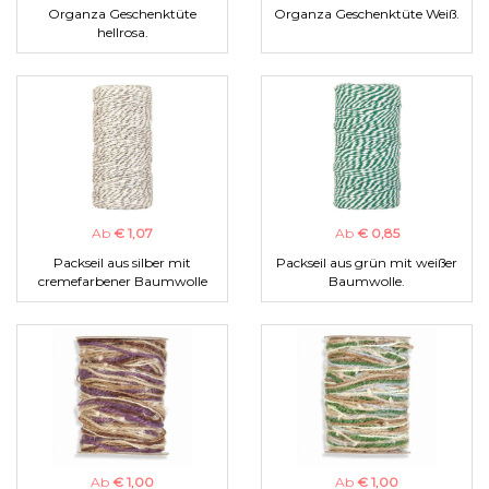
Organza Geschenktüte
Organza Geschenktüte Weiß.
hellrosa.
Ab
€ 1,07
Ab
€ 0,85
Packseil aus silber mit
Packseil aus grün mit weißer
cremefarbener Baumwolle
Baumwolle.
Ab
€ 1,00
Ab
€ 1,00