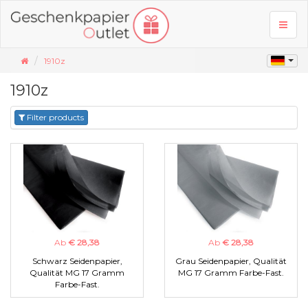
Toggl
naviga
1910z
1910z
Filter products
Ab
€ 28,38
Ab
€ 28,38
Schwarz Seidenpapier,
Grau Seidenpapier, Qualität
Qualität MG 17 Gramm
MG 17 Gramm Farbe-Fast.
Farbe-Fast.