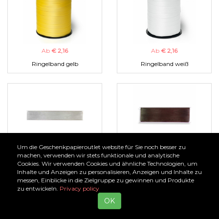
Ab
€ 2,16
Ab
€ 2,16
Ringelband gelb
Ringelband weiß
Um die Geschenkpapieroutlet website für Sie noch besser zu
Ab
€ 1,00
Ab
€ 1,00
machen, verwenden wir stets funktionale und analytische
Cookies. Wir verwenden Cookies und ähnliche Technologien, um
Organzaband silber
Organzaband braun
Inhalte und Anzeigen zu personalisieren, Anzeigen und Inhalte zu
messen, Einblicke in die Zielgruppe zu gewinnen und Produkte
zu entwickeln.
Privacy policy
OK