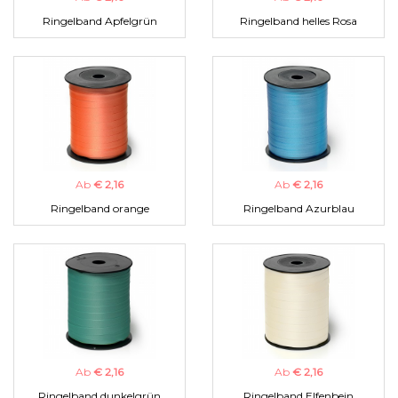
Ringelband Apfelgrün
Ringelband helles Rosa
Ab
€ 2,16
Ab
€ 2,16
Ringelband orange
Ringelband Azurblau
Ab
€ 2,16
Ab
€ 2,16
Ringelband dunkelgrün
Ringelband Elfenbein