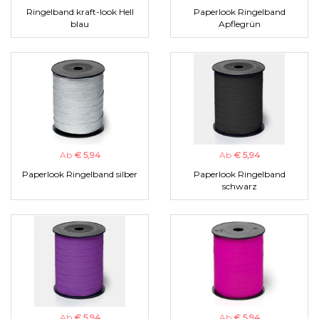
Ringelband kraft-look Hell
Paperlook Ringelband
blau
Apflegrün
Ab
€ 5,94
Ab
€ 5,94
Paperlook Ringelband silber
Paperlook Ringelband
schwarz
Ab
€ 5,94
Ab
€ 5,94