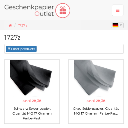
Toggl
naviga
1727z
1727z
Filter products
Ab
€ 28,38
Ab
€ 28,38
Schwarz Seidenpapier,
Grau Seidenpapier, Qualität
Qualität MG 17 Gramm
MG 17 Gramm Farbe-Fast.
Farbe-Fast.