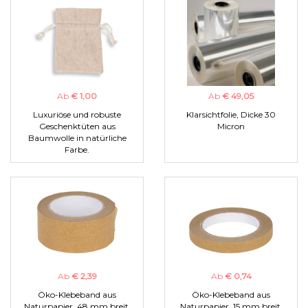
Ab
€ 1,00
Ab
€ 49,05
Luxuriöse und robuste
Klarsichtfolie, Dicke 30
Geschenktüten aus
Micron
Baumwolle in natürliche
Farbe.
Ab
€ 2,39
Ab
€ 0,74
Öko-Klebeband aus
Öko-Klebeband aus
Naturpapier, 48 mm breit.
Naturpapier, 15 mm breit.