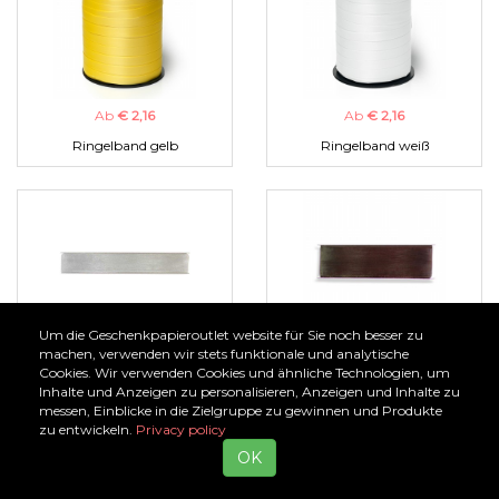
Ab
€ 2,16
Ab
€ 2,16
Ringelband gelb
Ringelband weiß
Um die Geschenkpapieroutlet website für Sie noch besser zu
Ab
€ 1,00
Ab
€ 1,00
machen, verwenden wir stets funktionale und analytische
Cookies. Wir verwenden Cookies und ähnliche Technologien, um
Organzaband silber
Organzaband braun
Inhalte und Anzeigen zu personalisieren, Anzeigen und Inhalte zu
messen, Einblicke in die Zielgruppe zu gewinnen und Produkte
zu entwickeln.
Privacy policy
OK