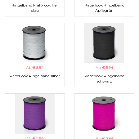
Ringelband kraft-look Hell
Paperlook Ringelband
blau
Apflegrün
Ab
€ 5,94
Ab
€ 5,94
Paperlook Ringelband silber
Paperlook Ringelband
schwarz
Ab
€ 5,94
Ab
€ 5,94