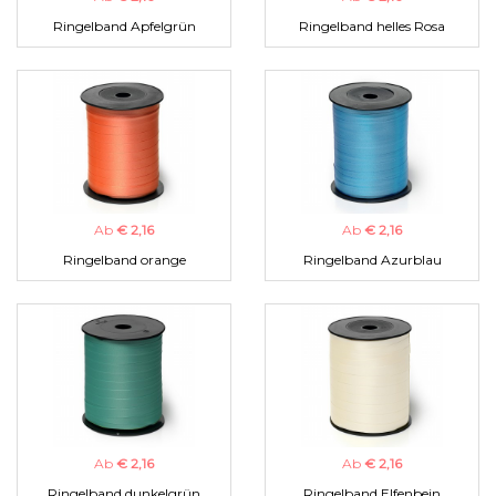
Ringelband Apfelgrün
Ringelband helles Rosa
Ab
€ 2,16
Ab
€ 2,16
Ringelband orange
Ringelband Azurblau
Ab
€ 2,16
Ab
€ 2,16
Ringelband dunkelgrün
Ringelband Elfenbein