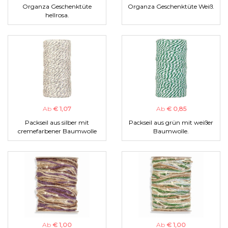
Organza Geschenktüte
Organza Geschenktüte Weiß.
hellrosa.
Ab
€ 1,07
Ab
€ 0,85
Packseil aus silber mit
Packseil aus grün mit weißer
cremefarbener Baumwolle
Baumwolle.
Ab
€ 1,00
Ab
€ 1,00