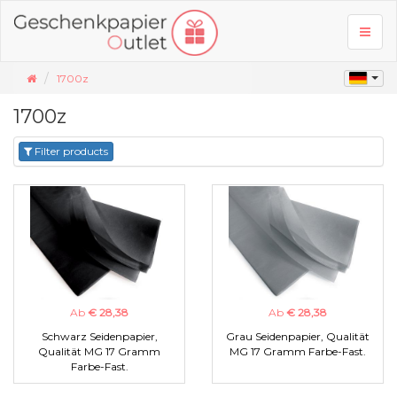
Toggl
naviga
1700z
1700z
Filter products
Ab
€ 28,38
Ab
€ 28,38
Schwarz Seidenpapier,
Grau Seidenpapier, Qualität
Qualität MG 17 Gramm
MG 17 Gramm Farbe-Fast.
Farbe-Fast.