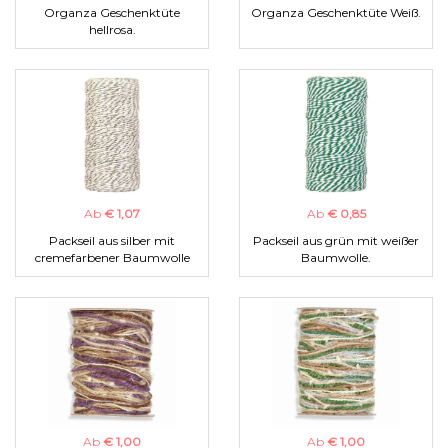
Organza Geschenktüte
Organza Geschenktüte Weiß.
hellrosa.
Ab
€ 1,07
Ab
€ 0,85
Packseil aus silber mit
Packseil aus grün mit weißer
cremefarbener Baumwolle
Baumwolle.
Ab
€ 1,00
Ab
€ 1,00