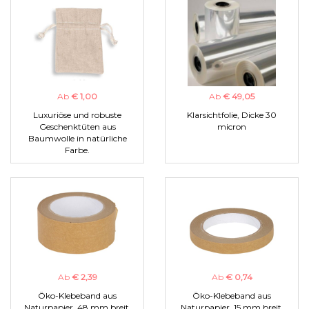
Ab
€ 1,00
Ab
€ 49,05
Luxuriöse und robuste
Klarsichtfolie, Dicke 30
Geschenktüten aus
micron
Baumwolle in natürliche
Farbe.
Ab
€ 2,39
Ab
€ 0,74
Öko-Klebeband aus
Öko-Klebeband aus
Naturpapier, 48 mm breit.
Naturpapier, 15 mm breit.