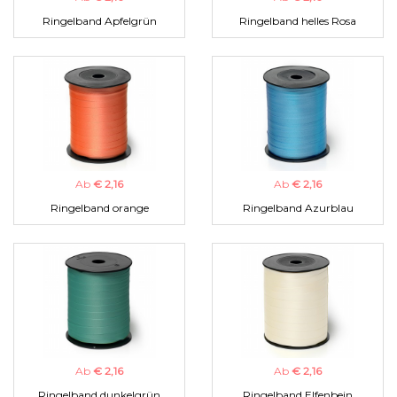
Ringelband Apfelgrün
Ringelband helles Rosa
Ab
€ 2,16
Ab
€ 2,16
Ringelband orange
Ringelband Azurblau
Ab
€ 2,16
Ab
€ 2,16
Ringelband dunkelgrün
Ringelband Elfenbein