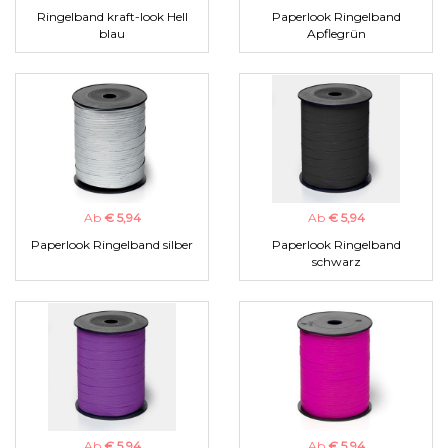
Ringelband kraft-look Hell
Paperlook Ringelband
blau
Apflegrün
Ab
€ 5,94
Ab
€ 5,94
Paperlook Ringelband silber
Paperlook Ringelband
schwarz
Ab
€ 5,94
Ab
€ 5,94