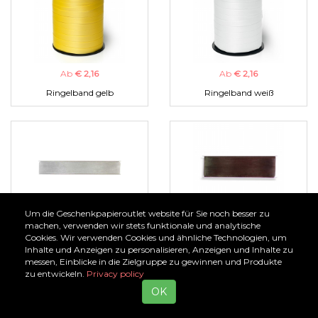
Ab
€ 2,16
Ab
€ 2,16
Ringelband gelb
Ringelband weiß
Um die Geschenkpapieroutlet website für Sie noch besser zu
Ab
€ 1,00
Ab
€ 1,00
machen, verwenden wir stets funktionale und analytische
Cookies. Wir verwenden Cookies und ähnliche Technologien, um
Organzaband silber
Organzaband braun
Inhalte und Anzeigen zu personalisieren, Anzeigen und Inhalte zu
messen, Einblicke in die Zielgruppe zu gewinnen und Produkte
zu entwickeln.
Privacy policy
OK