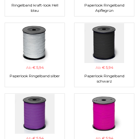
Ringelband kraft-look Hell
Paperlook Ringelband
blau
Apflegrün
Ab
€ 5,94
Ab
€ 5,94
Paperlook Ringelband silber
Paperlook Ringelband
schwarz
Ab
€ 5,94
Ab
€ 5,94