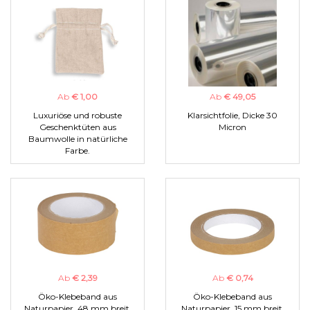
Ab
€ 1,00
Ab
€ 49,05
Luxuriöse und robuste
Klarsichtfolie, Dicke 30
Geschenktüten aus
Micron
Baumwolle in natürliche
Farbe.
Ab
€ 2,39
Ab
€ 0,74
Öko-Klebeband aus
Öko-Klebeband aus
Naturpapier, 48 mm breit.
Naturpapier, 15 mm breit.