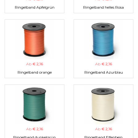
Ringelband Apfelgrün
Ringelband helles Rosa
Ab
€ 2,16
Ab
€ 2,16
Ringelband orange
Ringelband Azurblau
Ab
€ 2,16
Ab
€ 2,16
Ringelband dunkelgrün
Ringelband Elfenbein