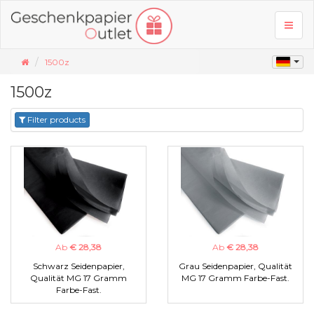
Toggl
naviga
1500z
1500z
Filter products
Ab
€ 28,38
Ab
€ 28,38
Schwarz Seidenpapier,
Grau Seidenpapier, Qualität
Qualität MG 17 Gramm
MG 17 Gramm Farbe-Fast.
Farbe-Fast.