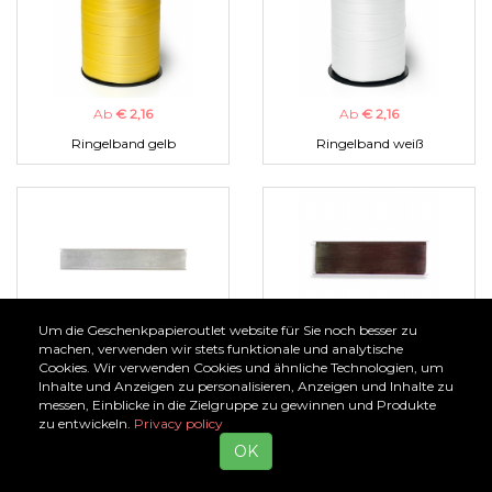
Ab
€ 2,16
Ab
€ 2,16
Ringelband gelb
Ringelband weiß
Um die Geschenkpapieroutlet website für Sie noch besser zu
Ab
€ 1,00
Ab
€ 1,00
machen, verwenden wir stets funktionale und analytische
Cookies. Wir verwenden Cookies und ähnliche Technologien, um
Organzaband silber
Organzaband braun
Inhalte und Anzeigen zu personalisieren, Anzeigen und Inhalte zu
messen, Einblicke in die Zielgruppe zu gewinnen und Produkte
zu entwickeln.
Privacy policy
OK