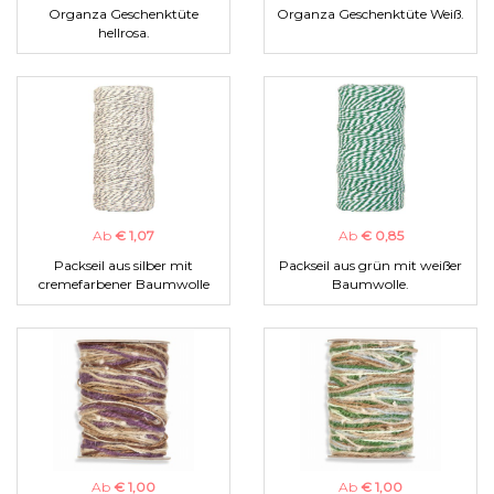
Organza Geschenktüte
Organza Geschenktüte Weiß.
hellrosa.
Ab
€ 1,07
Ab
€ 0,85
Packseil aus silber mit
Packseil aus grün mit weißer
cremefarbener Baumwolle
Baumwolle.
Ab
€ 1,00
Ab
€ 1,00